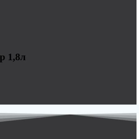
р 1,8л