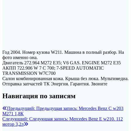
Год 2004. Номер кузова W211. Машина в полный разбор. На
фото именно она.
Двигатель 272.964 M272 E35; V6 GAS. ENGINE M272 E35
АКПП 722.906 W 7 C 700; 7-SPEED AUTOMATIC
TRANSMISSION W7C700
Салон комбинированная кожа. Крыша без люка. Мультимедиа.
Отправка запчастей ТК Энергия. Гарантия. Звоните
Навигация по записям
Предыдущий:
Предыдущая запись:
Mercedes Benz C w203
M271 1,8К
Следующий:
Следующая запись:
Mercedes Benz E w210. 112
мотор 3,2л